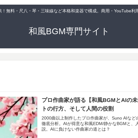
供！無料・尺八・琴・三味線など本格和楽器で構成。商用・YouTube利
和風BGM専門サイト
プロ作曲家が語る【和風BGMとAIの未来
トの行方、そして人間の役割
2000曲以上制作したプロ作曲家が、Suno AIな
徹底分析。AIが得意な和風EDM/静かなBGMと
説。AIに負けない作曲家の道とは？