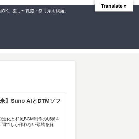
Translate »
用OK。癒し〜戦闘・祭り系も網羅。
】Suno AIとDTMソフ
どの進化と和風BGM制作の現状を
、人間でしか作れない領域を解