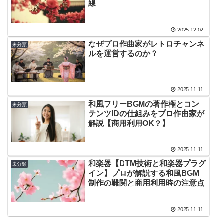
線
2025.12.02
なぜプロ作曲家がレトロチャンネ
未分類
ルを運営するのか？
2025.11.11
和風フリーBGMの著作権とコン
未分類
テンツIDの仕組みをプロ作曲家が
解説【商用利用OK？】
2025.11.11
和楽器【DTM技術と和楽器プラグ
未分類
イン】プロが解説する和風BGM
制作の難関と商用利用時の注意点
2025.11.11