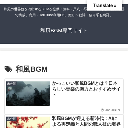
Translate »
和風の世界観を演出するBGMを提供！無料・尺八・琴・三味線など本格和楽器
で構成。商用・YouTube利用OK。癒し〜戦闘・祭り系も網羅。
和風BGM専門サイト
和風BGM
かっこいい和風BGMとは？日本
未分類
らしい音楽の魅力とおすすめサイ
ト
2026.03.09
和風BGMが迎える新時代：AIに
未分類
よる再定義と人間の職人技の境界