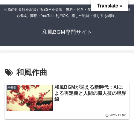
Translate »
和風の世界観を演出するBGMを提供！無料・尺八・琴・三味線など本格和楽器
で構成。商用・YouTube利用OK。癒し〜戦闘・祭り系も網羅。
和風BGM専門サイト
和風作曲
和風BGMが迎える新時代：AIに
未分類
よる再定義と人間の職人技の境界
線
2025.12.02