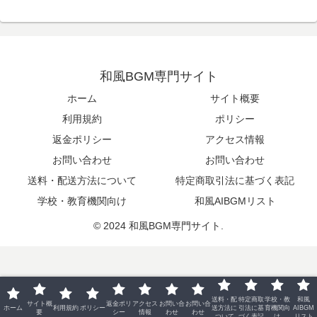
和風BGM専門サイト
ホーム
サイト概要
利用規約
ポリシー
返金ポリシー
アクセス情報
お問い合わせ
お問い合わせ
送料・配送方法について
特定商取引法に基づく表記
学校・教育機関向け
和風AIBGMリスト
© 2024 和風BGM専門サイト.
送料・配
特定商取
学校・教
和風
サイト概
返金ポリ
アクセス
お問い合
お問い合
ホーム
利用規約
ポリシー
送方法に
引法に基
育機関向
AIBGM
要
シー
情報
わせ
わせ
ついて
づく表記
け
リスト