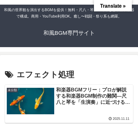
Translate »
和風の世界観を演出するBGMを提供！無料・尺八・琴・三味線など本格和楽器
で構成。商用・YouTube利用OK。癒し〜戦闘・祭り系も網羅。
和風BGM専門サイト
エフェクト処理
和楽器BGMフリー：プロが解説
未分類
する和楽器BGM制作の難関—尺
八と琴を「生演奏」に近づける
DTMテクニック
2025.11.11