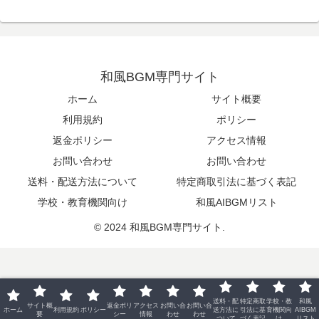
和風BGM専門サイト
ホーム
サイト概要
利用規約
ポリシー
返金ポリシー
アクセス情報
お問い合わせ
お問い合わせ
送料・配送方法について
特定商取引法に基づく表記
学校・教育機関向け
和風AIBGMリスト
© 2024 和風BGM専門サイト.
送料・配
特定商取
学校・教
和風
サイト概
返金ポリ
アクセス
お問い合
お問い合
ホーム
利用規約
ポリシー
送方法に
引法に基
育機関向
AIBGM
要
シー
情報
わせ
わせ
ついて
づく表記
け
リスト